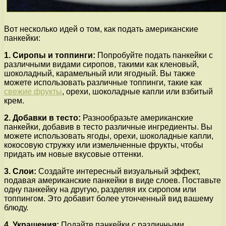
Вот несколько идей о том, как подать американские
панкейки:
1. Сиропы и топпинги:
Попробуйте подать панкейки с
различными видами сиропов, такими как кленовый,
шоколадный, карамельный или ягодный. Вы также
можете использовать различные топпинги, такие как
свежие фрукты
, орехи, шоколадные капли или взбитый
крем.
2. Добавки в тесто:
Разнообразьте американские
панкейки, добавив в тесто различные ингредиенты. Вы
можете использовать ягоды, орехи, шоколадные капли,
кокосовую стружку или измельченные фрукты, чтобы
придать им новые вкусовые оттенки.
3. Слои:
Создайте интересный визуальный эффект,
подавая американские панкейки в виде слоев. Поставьте
одну панкейку на другую, разделяя их сиропом или
топпингом. Это добавит более утонченный вид вашему
блюду.
4. Украшения:
Подайте панкейки с различными