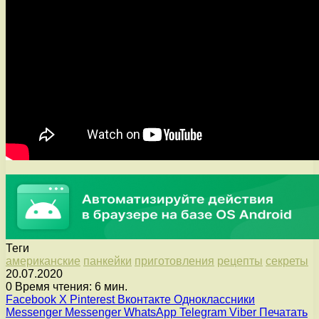
Теги
американские
панкейки
приготовления
рецепты
секреты
20.07.2020
0
Время чтения: 6 мин.
Facebook
X
Pinterest
Вконтакте
Одноклассники
Messenger
Messenger
WhatsApp
Telegram
Viber
Печатать