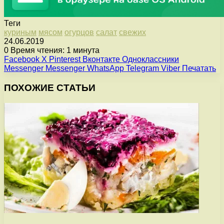
Теги
куриным
мясом
огурцов
салат
свежих
24.06.2019
0
Время чтения: 1 минута
Facebook
X
Pinterest
Вконтакте
Одноклассники
Messenger
Messenger
WhatsApp
Telegram
Viber
Печатать
ПОХОЖИЕ СТАТЬИ