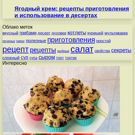
Ягодный крем: рецепты приготовления
и использование в десертах
Облако меток
котлеты
вкусный
грибами
курицей
десерт
духовке
мультиварке
приготовления
полезные
простой
печенье
пирог
салат
рецепт
рецепты
секреты
свойства
рыбные
сыром
суп
слоеный
супа
торт
тортик
Интересно