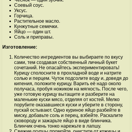
Соевый соус.
Уксус.
Горчица.
Растительное масло.
Кунжутные семечки.
Яйцо — один шт.
Соль и приправы.
Изготовление:
Количество ингредиентов вы выбираете по вкусу
сами, тем создавая собственный личный букет
сочетаний. Не опасайтесь экспериментировать!
Курицу сполосните в прохладной воде и натрите
солью и перцем. Чуток подсолите воду и, доведя до
кипения, положите курицу. Варить её надо около
получаса, пробуя ножиком на мягкость. После чего,
уже готовую курицу вытащите и разберите на
маленькие куски мясо, отделяя от костей. Мелко
порубите оказавшиеся куски и уберите в сторону,
пускай остывают. Одно куриное яйцо разбейте в
миску, добавьте соль и перец, взбейте. Раскалите
сковороду и зажарьте яйцо в виде блинчика.
Блинчик очень тонко нарежьте в лапшу.
Свежие огурцы промойте, очистите от кожицы и,