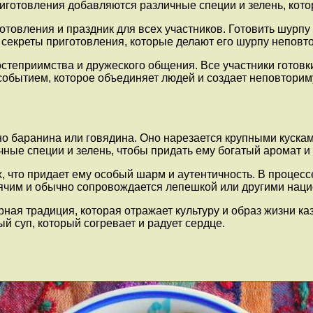
приготовления добавляются различные специи и зелень, кот
отовления и праздник для всех участников. Готовить шурпу
 секреты приготовления, которые делают его шурпу непов
остеприимства и дружеского общения. Все участники готов
обытием, которое объединяет людей и создает неповтори
баранина или говядина. Оно нарезается крупными кусками 
чные специи и зелень, чтобы придать ему богатый аромат и 
, что придает ему особый шарм и аутентичность. В процесс
рячим и обычно сопровождается лепешкой или другими на
ная традиция, которая отражает культуру и образ жизни ка
й суп, который согревает и радует сердце.