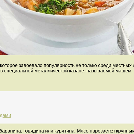
которое завоевало популярность не только среди местных ж
е в специальной металлической казане, называемой машем.
юдами
 баранина, говядина или курятина. Мясо нарезается крупны