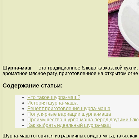
Шурпа-маш
— это традиционное блюдо кавказской кухни, 
ароматное мясное рагу, приготовленное на открытом огн
Содержание статьи:
Что такое шурпа-маш?
История шурпа-маша
Рецепт приготовления шурпа-маша
Популярные вариации шурпа-маша
Преимущества шурпа-маша перед другими бл
Как выбрать идеальный шурпа-маш
Шурпа-маш готовится из различных видов мяса, таких как