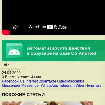
Теги
медуза
салат
24.04.2020
0
Время чтения: 4 мин.
Facebook
X
Pinterest
Вконтакте
Одноклассники
Messenger
Messenger
WhatsApp
Telegram
Viber
Печатать
ПОХОЖИЕ СТАТЬИ