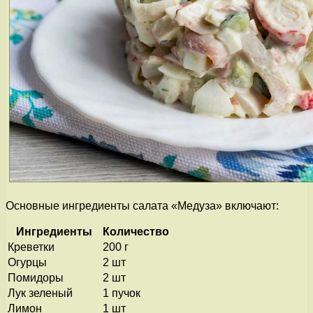
Основные ингредиенты салата «Медуза» включают:
Ингредиенты
Количество
Креветки
200 г
Огурцы
2 шт
Помидоры
2 шт
Лук зеленый
1 пучок
Лимон
1 шт