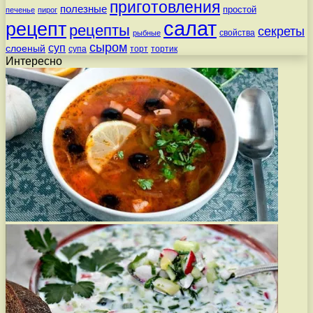
приготовления
полезные
простой
печенье
пирог
салат
рецепт
рецепты
секреты
свойства
рыбные
сыром
суп
слоеный
супа
торт
тортик
Интересно