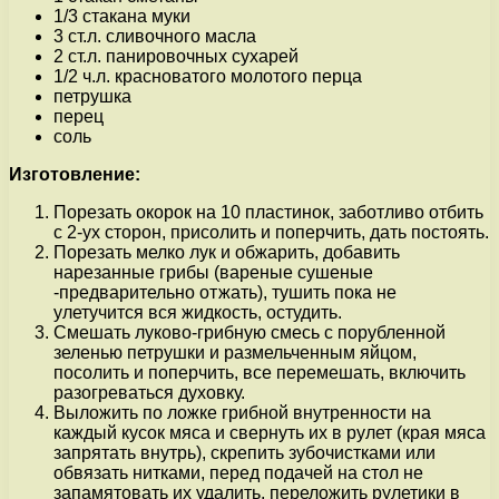
1/3 стакана муки
3 ст.л. сливочного масла
2 ст.л. панировочных сухарей
1/2 ч.л. красноватого молотого перца
петрушка
перец
соль
Изготовление:
Порезать окорок на 10 пластинок, заботливо отбить
с 2-ух сторон, присолить и поперчить, дать постоять.
Порезать мелко лук и обжарить, добавить
нарезанные грибы (вареные сушеные
-предварительно отжать), тушить пока не
улетучится вся жидкость, остудить.
Смешать луково-грибную смесь с порубленной
зеленью петрушки и размельченным яйцом,
посолить и поперчить, все перемешать, включить
разогреваться духовку.
Выложить по ложке грибной внутренности на
каждый кусок мяса и свернуть их в рулет (края мяса
запрятать внутрь), скрепить зубочистками или
обвязать нитками, перед подачей на стол не
запамятовать их удалить, переложить рулетики в