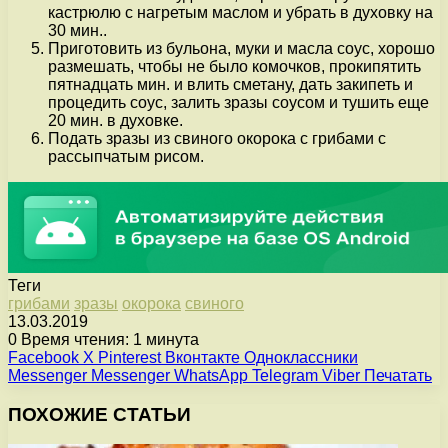
кастрюлю с нагретым маслом и убрать в духовку на
30 мин..
Приготовить из бульона, муки и масла соус, хорошо
размешать, чтобы не было комочков, прокипятить
пятнадцать мин. и влить сметану, дать закипеть и
процедить соус, залить зразы соусом и тушить еще
20 мин. в духовке.
Подать зразы из свиного окорока с грибами с
рассыпчатым рисом.
Теги
грибами
зразы
окорока
свиного
13.03.2019
0
Время чтения: 1 минута
Facebook
X
Pinterest
Вконтакте
Одноклассники
Messenger
Messenger
WhatsApp
Telegram
Viber
Печатать
ПОХОЖИЕ СТАТЬИ