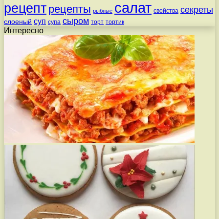
салат
рецепт
рецепты
секреты
свойства
рыбные
сыром
суп
слоеный
супа
торт
тортик
Интересно