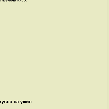
и извлечь мясо.
кусно на ужин