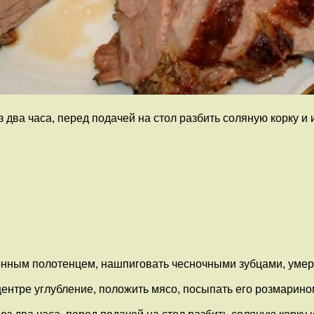
з два часа, перед подачей на стол разбить соляную корку и 
нным полотенцем, нашпиговать чесночными зубцами, умере
ентре углубление, положить мясо, посыпать его розмарином