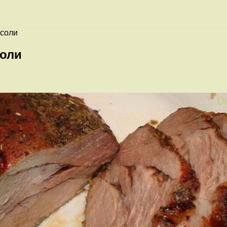
 соли
соли