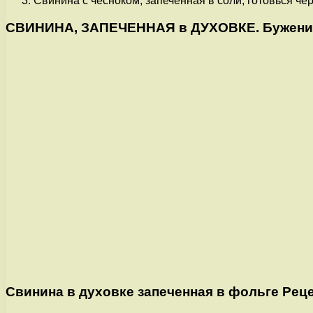
Свинина с чесноком, запеченная в соли, готовься чер
СВИНИНА, ЗАПЕЧЕННАЯ в ДУХОВКЕ. Буженина.
Свинина в духовке запеченная в фольге Рец