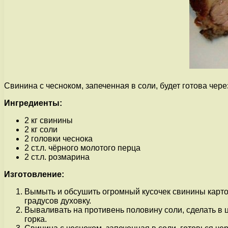
Свинина с чесноком, запеченная в соли, будет готова чере
Ингредиенты:
2 кг свинины
2 кг соли
2 головки чеснока
2 ст.л. чёрного молотого перца
2 ст.л. розмарина
Изготовление:
Вымыть и обсушить огромный кусочек свинины карто
градусов духовку.
Вываливать на противень половину соли, сделать в ц
горка.