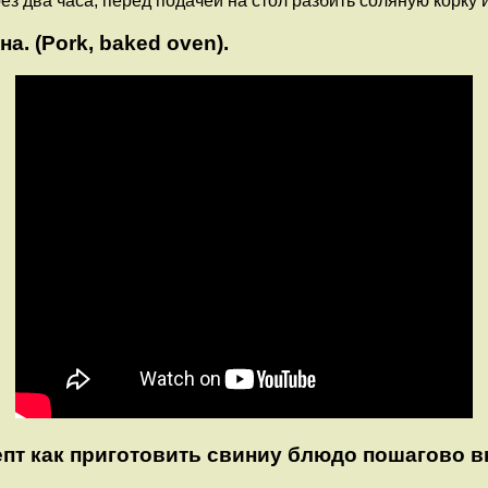
ез два часа, перед подачей на стол разбить соляную корку 
 (Pork, baked oven).
епт как приготовить свиниу блюдо пошагово в