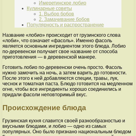
Имеретинское лобио
Кулинарные советы
1. Выбор бобов
2. Замачивание бобов
Популярность и распространение
Название «лобио» происходит от грузинского слова
«лоби», что означает «фасоль». Именно фасоль
является основным ингредиентом этого блюда. Лобио
по-деревенски получает свое название от способа
приготовления — в деревенской манере.
Готовить лобио по-деревенски очень просто. Фасоль
нужно замочить на ночь, а затем варить до готовности.
После этого к ней добавляются специи, травы, лук,
чеснок и томатная паста. Блюдо готовится на медленном
огне, чтобы все ингредиенты хорошо соединились и
придали фасоли неповторимый вкус.
Происхождение блюда
Грузинская кухня славится своей разнообразностью и
вкусными блюдами, и лобио — одно из самых
популярных. Оно было признано национальным блюдом