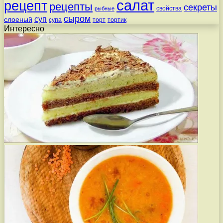
салат
рецепт
рецепты
секреты
свойства
рыбные
сыром
суп
слоеный
супа
торт
тортик
Интересно