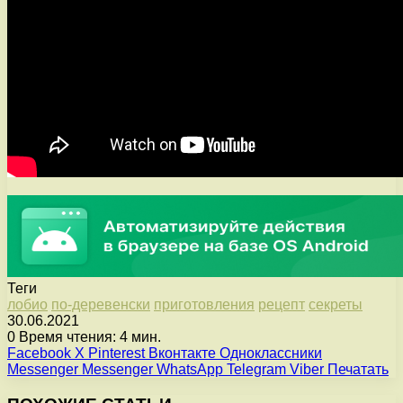
Теги
лобио
по-деревенски
приготовления
рецепт
секреты
30.06.2021
0
Время чтения: 4 мин.
Facebook
X
Pinterest
Вконтакте
Одноклассники
Messenger
Messenger
WhatsApp
Telegram
Viber
Печатать