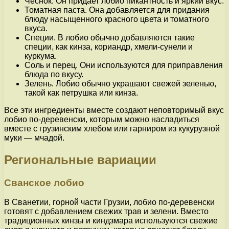
Чеснок. Он придает лобио пикантность и яркий вкус.
Томатная паста. Она добавляется для придания
блюду насыщенного красного цвета и томатного
вкуса.
Специи. В лобио обычно добавляются такие
специи, как кинза, кориандр, хмели-сунели и
куркума.
Соль и перец. Они используются для приправления
блюда по вкусу.
Зелень. Лобио обычно украшают свежей зеленью,
такой как петрушка или кинза.
Все эти ингредиенты вместе создают неповторимый вкус
лобио по-деревенски, которым можно насладиться
вместе с грузинским хлебом или гарниром из кукурузной
муки — мчадой.
Региональные вариации
Сванское лобио
В Сванетии, горной части Грузии, лобио по-деревенски
готовят с добавлением свежих трав и зелени. Вместо
традиционных кинзы и киндзмара используются свежие