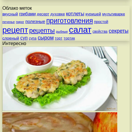
Облако меток
котлеты
вкусный
грибами
курицей
десерт
духовке
мультиварке
приготовления
полезные
простой
печенье
пирог
салат
рецепт
рецепты
секреты
свойства
рыбные
сыром
суп
слоеный
супа
торт
тортик
Интересно