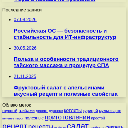
Последние записи
07.08.2026
Российская ОС — безопасность и
стабильность для ИТ-инфраструктур
30.05.2026
Польза и особенности традиционного
тайского массажа и процедур СПА
21.11.2025
Фруктовый салат с апельсинами –
вкусный рецепт и полезные свойства
Облако меток
котлеты
вкусный
грибами
курицей
десерт
духовке
мультиварке
приготовления
полезные
простой
печенье
пирог
салат
рецепт
рецепты
секреты
свойства
рыбные