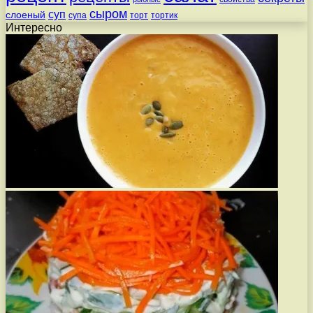
сыром
суп
слоеный
супа
торт
тортик
Интересно