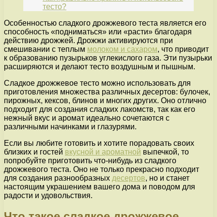
тесто?
Особенностью сладкого дрожжевого теста является его
способность «подниматься» или «расти» благодаря
действию дрожжей. Дрожжи активируются при
смешивании с теплым
молоком и сахаром
, что приводит
к образованию пузырьков углекислого газа. Эти пузырьки
расширяются и делают тесто воздушным и пышным.
Сладкое дрожжевое тесто можно использовать для
приготовления множества различных десертов: булочек,
пирожных, кексов, блинов и многих других. Оно отлично
подходит для создания сладких лакомств, так как его
нежный вкус и аромат идеально сочетаются с
различными начинками и глазурями.
Если вы любите готовить и хотите порадовать своих
близких и гостей
вкусной и ароматной
выпечкой, то
попробуйте приготовить что-нибудь из сладкого
дрожжевого теста. Оно не только прекрасно подходит
для создания разнообразных
десертов
, но и станет
настоящим украшением вашего дома и поводом для
радости и удовольствия.
Что такое сладкое дрожжевое