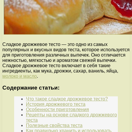
Сладкое дрожжевое тесто — это одно из самых
популярных и вкусных видов теста, которое используется
для приготовления различных выпечек. Оно отличается
нежностью, мягкостью и ароматом свежей выпечки.
Сладкое дрожжевое тесто включает в себя такие
ингредиенты, как мука, дрожжи, сахар, ваниль, яйца,
молоко и масло
.
Содержание статьи:
Что такое сладкое дрожжевое тесто?
История дрожжевого теста
Особенности приготовления
Рецепты на основе сладкого дрожжевого
теста
Полезные свойства теста
Как правильно хранить и использовать