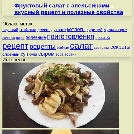
Фруктовый салат с апельсинами –
вкусный рецепт и полезные свойства
Облако меток
котлеты
вкусный
грибами
курицей
десерт
духовке
мультиварке
приготовления
полезные
простой
печенье
пирог
салат
рецепт
рецепты
секреты
свойства
рыбные
сыром
суп
слоеный
супа
торт
тортик
Интересно