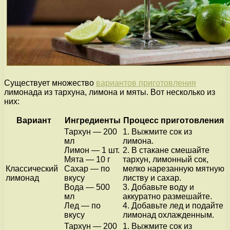
Существует множество
вариантов приготовления
лимонада из тархуна, лимона и мяты. Вот несколько из
них:
Вариант
Ингредиенты
Процесс приготовления
Тархун — 200
1. Выжмите сок из
мл
лимона.
Лимон — 1 шт.
2. В стакане смешайте
Мята — 10 г
тархун, лимонный сок,
Классический
Сахар — по
мелко нарезанную мятную
лимонад
вкусу
листву и сахар.
Вода — 500
3. Добавьте воду и
мл
аккуратно размешайте.
Лед — по
4. Добавьте лед и подайте
вкусу
лимонад охлажденным.
Тархун — 200
1. Выжмите сок из