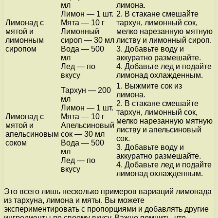
мл
лимона.
Лимон — 1 шт.
2. В стакане смешайте
Лимонад с
Мята — 10 г
тархун, лимонный сок,
мятой и
Лимонный
мелко нарезанную мятную
лимонным
сироп — 30 мл
листву и лимонный сироп.
сиропом
Вода — 500
3. Добавьте воду и
мл
аккуратно размешайте.
Лед — по
4. Добавьте лед и подайте
вкусу
лимонад охлажденным.
1. Выжмите сок из
Тархун — 200
лимона.
мл
2. В стакане смешайте
Лимон — 1 шт.
тархун, лимонный сок,
Лимонад с
Мята — 10 г
мелко нарезанную мятную
мятой и
Апельсиновый
листву и апельсиновый
апельсиновым
сок — 30 мл
сок.
соком
Вода — 500
3. Добавьте воду и
мл
аккуратно размешайте.
Лед — по
4. Добавьте лед и подайте
вкусу
лимонад охлажденным.
Это всего лишь несколько примеров вариаций лимонада
из тархуна, лимона и мяты. Вы можете
экспериментировать с пропорциями и добавлять другие
ингредиенты по своему вкусу. Важно помнить, что