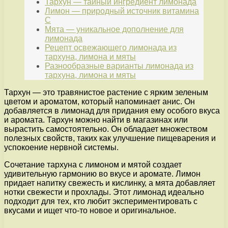
Тархун — тайный ингредиент лимонада
Лимон — природный источник витамина
C
Мята — уникальное дополнение для
лимонада
Рецепт освежающего лимонада из
тархуна, лимона и мяты
Разнообразные варианты лимонада из
тархуна, лимона и мяты
Тархун — это травянистое растение с ярким зеленым
цветом и ароматом, который напоминает анис. Он
добавляется в лимонад для придания ему особого вкуса
и аромата. Тархун можно найти в магазинах или
вырастить самостоятельно. Он обладает множеством
полезных свойств, таких как улучшение пищеварения и
успокоение нервной системы.
Сочетание тархуна с лимоном и мятой создает
удивительную гармонию во вкусе и аромате. Лимон
придает напитку свежесть и кислинку, а мята добавляет
нотки свежести и прохлады. Этот лимонад идеально
подходит для тех, кто любит экспериментировать с
вкусами и ищет что-то новое и оригинальное.