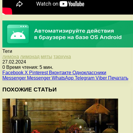
Теги
лимона
лимонад
мяты
тархуна
27.02.2024
0
Время чтения: 5 мин.
Facebook
X
Pinterest
Вконтакте
Одноклассники
Messenger
Messenger
WhatsApp
Telegram
Viber
Печатать
ПОХОЖИЕ СТАТЬИ