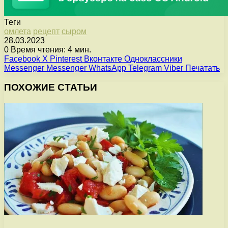
Теги
омлета
рецепт
сыром
28.03.2023
0
Время чтения: 4 мин.
Facebook
X
Pinterest
Вконтакте
Одноклассники
Messenger
Messenger
WhatsApp
Telegram
Viber
Печатать
ПОХОЖИЕ СТАТЬИ