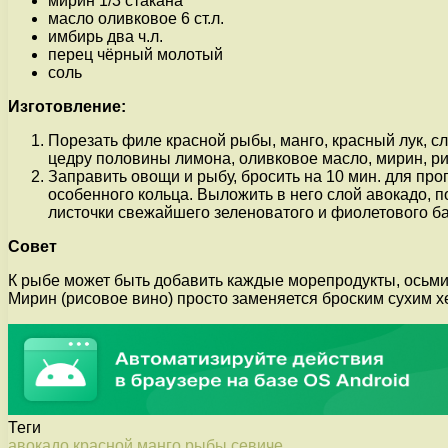
мирин 1/3 стакана
масло оливковое 6 ст.л.
имбирь два ч.л.
перец чёрный молотый
соль
Изготовление:
Порезать филе красной рыбы, манго, красный лук, с
цедру половины лимона, оливковое масло, мирин, ри
Заправить овощи и рыбу, бросить на 10 мин. для пр
особенного кольца. Выложить в него слой авокадо, 
листочки свежайшего зеленоватого и фиолетового ба
Совет
К рыбе может быть добавить каждые морепродукты, осьмин
Мирин (рисовое вино) просто заменяется броским сухим х
Теги
авокадо
красной
манго
рыбы
севиче