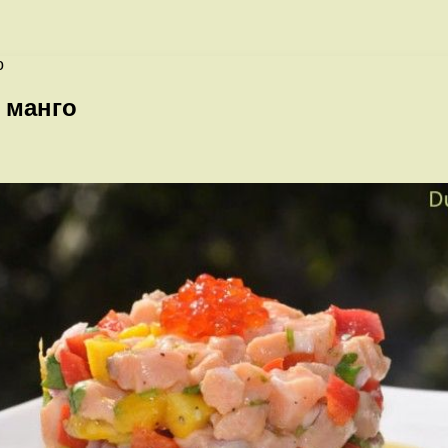
о
 манго