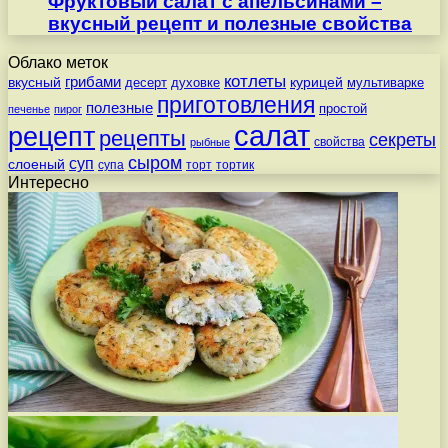
Фруктовый салат с апельсинами –
вкусный рецепт и полезные свойства
Облако меток
котлеты
вкусный
грибами
курицей
десерт
духовке
мультиварке
приготовления
полезные
простой
печенье
пирог
салат
рецепт
рецепты
секреты
свойства
рыбные
сыром
суп
слоеный
супа
торт
тортик
Интересно