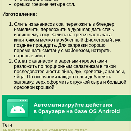
орешки грецкие четыре ст.л.
Изготовление:
Слить из ананасов сок, переложить в блендер,
измельчить, переложить в дуршлаг, дать стечь
излишнему соку. Залить на третья часть часа
кипяточком мелко нарубленный фиолетовый лук,
позднее процедить. Для заправки хорошо
перемешать сметану с майонезом, натереть
вареные яйца.
Салат с ананасом и вареными креветками
разложить по порционным салатникам в такой
последовательности: яйца, лук, креветки, ананасы,
яйца. По окончании каждого слоя добавлять
заправку, верх оформить стружкой сыра и большой
ореховой крошкой.
Теги
ананасом
вареными
креветками
салат