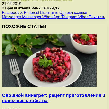
21.05.2019
0
Время чтения меньше минуты
Facebook
X
Pinterest
Вконтакте
Одноклассники
Messenger
Messenger
WhatsApp
Telegram
Viber
Печатать
ПОХОЖИЕ СТАТЬИ
Овощной винегрет: рецепт приготовления и
полезные свойства