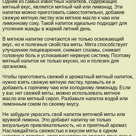
Одним из самых известных напитков, содержащих
мятный вкус, является мятный чай или лимонад. Эти
напитки можно приготовить самостоятельно, добавив
свежую мятную листву или мятное масло к чаю или
лимонному соку. Такой напиток идеально подходит для
утоления жажды в жаркий летний день.
В мятном напитке сочетаются не только освежающий
вкус, но и полезные свойства мяты. Мята способствует
улучшению пищеварения, снимает спазмы, снимает
головную боль и успокаивает нервную систему. Поэтому
мятный напиток не только вкусен, но и полезен для
организма.
Чтобы приготовить свежий и ароматный мятный напиток,
нужно взять свежую мятную листву, промыть ее и
добавить к горячему чаю или холодному лимонаду. Если
у вас нет свежей мяты, можно использовать мятное
масло или мятный сироп. Разбавьте напиток водой или
лимонным соком по своему вкусу.
Не забудьте украсить свой напиток веточкой мяты или
кружкой лимона. Это добавит напитку не только
визуальную привлекательность, но и приятный аромат.
Наслаждайтесь свежестью и вкусом мяты в одном