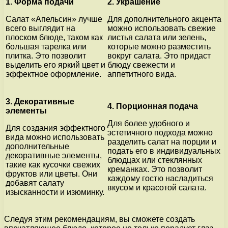
1. Форма подачи
2. Украшение
Салат «Апельсин» лучше
Для дополнительного акцента
всего выглядит на
можно использовать свежие
плоском блюде, таком как
листья салата или зелень,
большая тарелка или
которые можно разместить
плитка. Это позволит
вокруг салата. Это придаст
выделить его яркий цвет и
блюду свежести и
эффектное оформление.
аппетитного вида.
3. Декоративные
4. Порционная подача
элементы
Для более удобного и
Для создания эффектного
эстетичного подхода можно
вида можно использовать
разделить салат на порции и
дополнительные
подать его в индивидуальных
декоративные элементы,
блюдцах или стеклянных
такие как кусочки свежих
креманках. Это позволит
фруктов или цветы. Они
каждому гостю насладиться
добавят салату
вкусом и красотой салата.
изысканности и изюминку.
Следуя этим рекомендациям, вы сможете создать