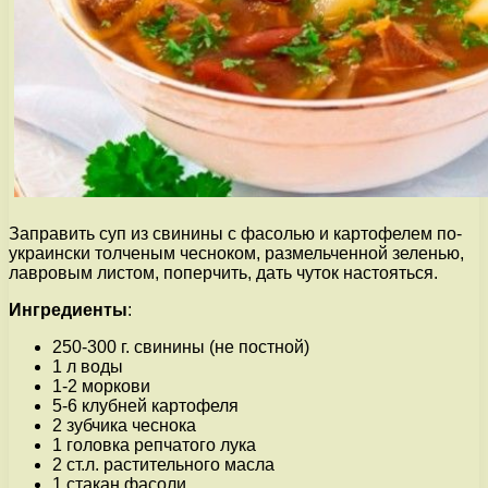
Заправить суп из свинины с фасолью и картофелем по-
украински толченым чесноком, размельченной зеленью,
лавровым листом, поперчить, дать чуток настояться.
Ингредиенты
:
250-300 г. свинины (не постной)
1 л воды
1-2 моркови
5-6 клубней картофеля
2 зубчика чеснока
1 головка репчатого лука
2 ст.л. растительного масла
1 стакан фасоли