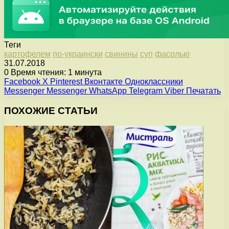
Теги
картофелем
по-украински
свинины
суп
фасолью
31.07.2018
0
Время чтения: 1 минута
Facebook
X
Pinterest
Вконтакте
Одноклассники
Messenger
Messenger
WhatsApp
Telegram
Viber
Печатать
ПОХОЖИЕ СТАТЬИ