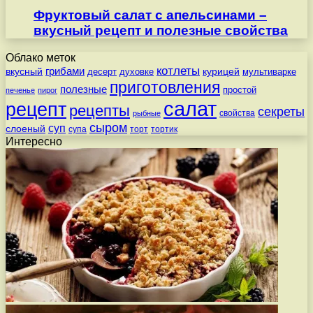
Фруктовый салат с апельсинами –
вкусный рецепт и полезные свойства
Облако меток
котлеты
вкусный
грибами
курицей
десерт
духовке
мультиварке
приготовления
полезные
простой
печенье
пирог
салат
рецепт
рецепты
секреты
свойства
рыбные
сыром
суп
слоеный
супа
торт
тортик
Интересно