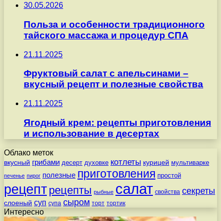
30.05.2026
Польза и особенности традиционного
тайского массажа и процедур СПА
21.11.2025
Фруктовый салат с апельсинами –
вкусный рецепт и полезные свойства
21.11.2025
Ягодный крем: рецепты приготовления
и использование в десертах
Облако меток
котлеты
вкусный
грибами
курицей
десерт
духовке
мультиварке
приготовления
полезные
простой
печенье
пирог
салат
рецепт
рецепты
секреты
свойства
рыбные
сыром
суп
слоеный
супа
торт
тортик
Интересно