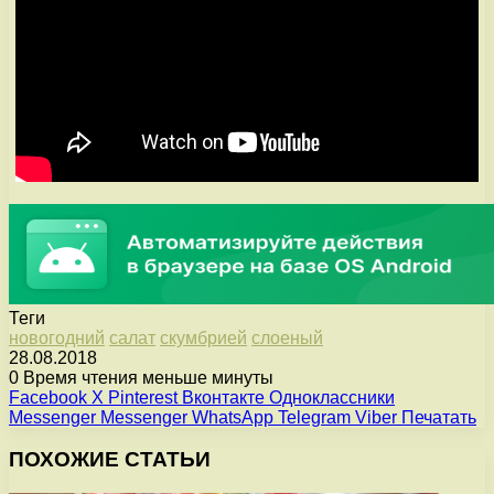
Теги
новогодний
салат
скумбрией
слоеный
28.08.2018
0
Время чтения меньше минуты
Facebook
X
Pinterest
Вконтакте
Одноклассники
Messenger
Messenger
WhatsApp
Telegram
Viber
Печатать
ПОХОЖИЕ СТАТЬИ