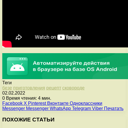
Теги
безе
приготовления
рецепт
сковороде
02.02.2022
0
Время чтения: 4 мин.
Facebook
X
Pinterest
Вконтакте
Одноклассники
Messenger
Messenger
WhatsApp
Telegram
Viber
Печатать
ПОХОЖИЕ СТАТЬИ