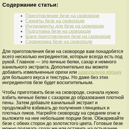
Содержание статьи:
Приготовление безе на сковороде
Секреты безе на сковороде
Ингредиенты для безе на сковороде
Подготовка безе на сковороде
Шаги приготовления безе на сковороде
Сервировка безе на сковороде
Для приготовления безе на сковороде вам понадобятся
всего несколько ингредиентов, которые всегда есть под
рукой. Главное — это яичные белки, сахар и немного
ванильного экстракта. Дополнительно вы можете
добавить измельченные орехи или
шоколадную крошку
для большего вкуса и текстуры. Но даже без этих
ингредиентов безе будет восхитительным.
Чтобы приготовить безе на сковороде, сначала нужно
взбить яичные белки с сахаром до образования плотной
пены. Затем добавьте ванильный экстракт и
продолжайте взбивать до получения глянцевых и
плотных пиков. Нагрейте сковороду на среднем огне и
выложите на нее небольшие порции безе. Обжаривайте
безе с обеих сторон до золотистого цвета. Готовые безе
можно подавать сразу же или оставить на остывание.