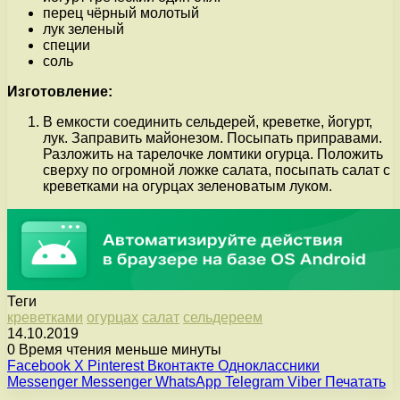
перец чёрный молотый
лук зеленый
специи
соль
Изготовление:
В емкости соединить сельдерей, креветке, йогурт,
лук. Заправить майонезом. Посыпать приправами.
Разложить на тарелочке ломтики огурца. Положить
сверху по огромной ложке салата, посыпать салат с
креветками на огурцах зеленоватым луком.
Теги
креветками
огурцах
салат
сельдереем
14.10.2019
0
Время чтения меньше минуты
Facebook
X
Pinterest
Вконтакте
Одноклассники
Messenger
Messenger
WhatsApp
Telegram
Viber
Печатать