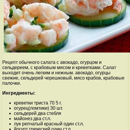
Рецепт обычного салата с авокадо, огурцом и
сельдереем, с крабовым мясом и креветками. Салат
выходит очень легким и нежным. авокадо, огурцы
свежие, сельдерей черешковый, мясо крабов, крабовые
палочки.
Ингредиенты:
креветки триста 70 5 г.
огурец(ломтики) 30 шт.
сельдерей два стебля
майонез два ст.л.
лук репчатый красный один ст.л.
йогурт греческий один ст.л.