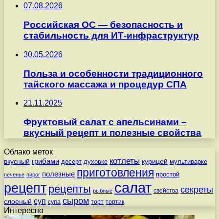
07.08.2026
Российская ОС — безопасность и
стабильность для ИТ-инфраструктур
30.05.2026
Польза и особенности традиционного
тайского массажа и процедур СПА
21.11.2025
Фруктовый салат с апельсинами –
вкусный рецепт и полезные свойства
Облако меток
котлеты
вкусный
грибами
курицей
десерт
духовке
мультиварке
приготовления
полезные
простой
печенье
пирог
салат
рецепт
рецепты
секреты
свойства
рыбные
сыром
суп
слоеный
супа
торт
тортик
Интересно