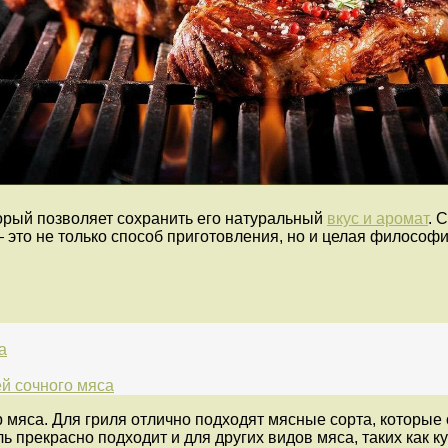
орый позволяет сохранить его натуральный
вкус и аромат
. 
это не только способ приготовления, но и целая философи
а
й сочного мяса
р мяса. Для гриля отлично подходят мясные сорта, котор
ь прекрасно подходит и для других видов мяса, таких как к