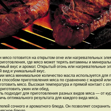
мясо готовится на открытом огне или нагревательных элем
риготовления, где мясо может терять витамины и минералы,
имый вкус и аромат. Открытый огонь или нагревательные э
 вид и уникальный вкус.
и мяса минимальное количество масла используется для 
ым способом приготовления мяса по сравнению с жаркой ил
готовить мясо. Высокая температура и прямой контакт с ог
приготовить ужин или обед.
ль подходит для приготовления разных видов мяса — от ку
чь оптимального результата для каждого вида мяса.
елей сочного и ароматного блюда. Он позволяет сохранить
 мясное блюдо.