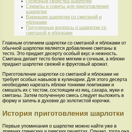
Полезные свойства шарлотки
Секреты и советы для приготовления
шарлотки
Вариации шарлотки со сметаной и
яблоками
Популярные вопросы о шарлотке со
сметаной и яблоками
Главным отличием шарлотки со сметаной и яблоками от
обычной шарлотки является добавление сметаны в
тесто. Это придает десерту особый вкус и нежность.
Сметана делает тесто более мягким и сочным, а яблоки
придают шарлотке свежий и фруктовый аромат.
Приготовление шарлотки со сметаной и яблоками не
требует особых навыков в кулинарии. Для этого десерта
необходимо нарезать яблоки тонкими ломтиками и
смешать их с тестом, состоящим из яиц, сахара, муки и
сметаны. Затем полученную смесь следует выложить в
форму и запечь в духовке до золотистой корочки.
История приготовления шарлотки
Первые упоминания о шарлотке можно найти уже в
древних греческих и римских рецептах. Однако, тогда она