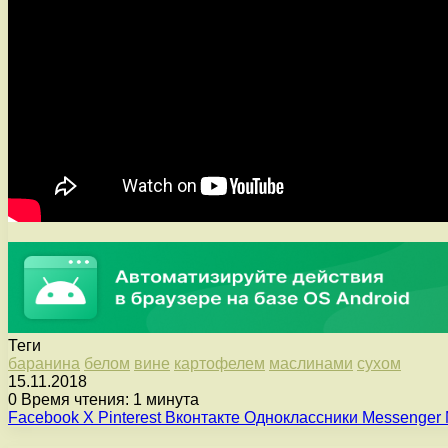
Теги
баранина
белом
вине
картофелем
маслинами
сухом
15.11.2018
0
Время чтения: 1 минута
Facebook
X
Pinterest
Вконтакте
Одноклассники
Messenger