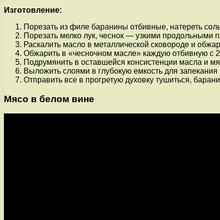
Изготовление:
Порезать из филе баранины отбивные, натереть сол
Порезать мелко лук, чеснок — узкими продольными п
Раскалить масло в металлической сковороде и обжари
Обжарить в «чесночном масле» каждую отбивную с 2-у
Подрумянить в оставшейся консистенции масла и мясн
Выложить слоями в глубокую емкость для запекания к
Отправить все в прогретую духовку тушиться, барани
Мясо в белом вине