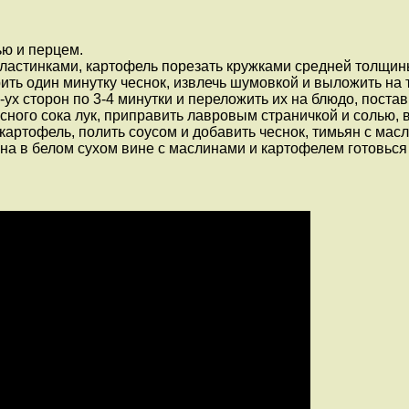
ью и перцем.
ластинками, картофель порезать кружками средней толщины 
ть один минутку чеснок, извлечь шумовкой и выложить на т
х сторон по 3-4 минутки и переложить их на блюдо, постави
ого сока лук, приправить лавровым страничкой и солью, вли
артофель, полить соусом и добавить чеснок, тимьян с масл
на в белом сухом вине с маслинами и картофелем готовься 