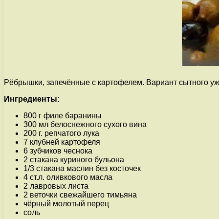
Рёбрышки, запечённые с картофелем. Вариант сытного ужи
Ингредиенты:
800 г филе баранины
300 мл белоснежного сухого вина
200 г. репчатого лука
7 клубней картофеля
6 зубчиков чеснока
2 стакана куриного бульона
1/3 стакана маслин без косточек
4 ст.л. оливкового масла
2 лавровых листа
2 веточки свежайшего тимьяна
чёрный молотый перец
соль