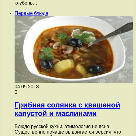
клубень…
Первые блюда
04.05.2018
0
Грибная солянка с квашеной
капустой и маслинами
Блюдо русской кухни, этимология не ясна.
Существенно почаще выдвигается версия, что