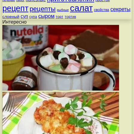
печенье
пирог
салат
рецепт
рецепты
секреты
свойства
рыбные
сыром
суп
слоеный
супа
торт
тортик
Интересно