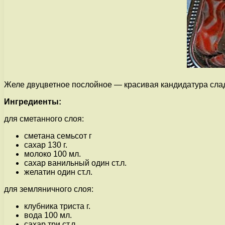
Желе двуцветное послойное — красивая кандидатура сладо
Ингредиенты:
для сметанного слоя:
сметана семьсот г
сахар 130 г.
молоко 100 мл.
сахар ванильный один ст.л.
желатин один ст.л.
для земляничного слоя:
клубника триста г.
вода 100 мл.
сахар три ст.л.