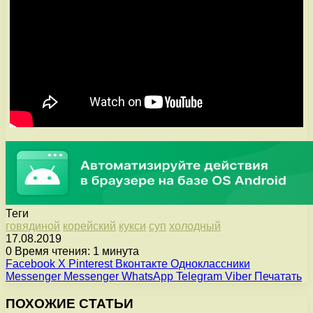
Теги
говядиной
корейский
кукси
суп
холодный
17.08.2019
0
Время чтения: 1 минута
Facebook
X
Pinterest
Вконтакте
Одноклассники
Messenger
Messenger
WhatsApp
Telegram
Viber
Печатать
ПОХОЖИЕ СТАТЬИ