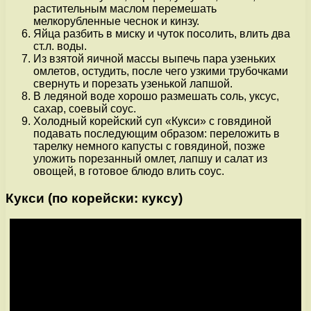
растительным маслом перемешать
мелкорубленные чеснок и кинзу.
Яйца разбить в миску и чуток посолить, влить два
ст.л. воды.
Из взятой яичной массы выпечь пара узеньких
омлетов, остудить, после чего узкими трубочками
свернуть и порезать узенькой лапшой.
В ледяной воде хорошо размешать соль, уксус,
сахар, соевый соус.
Холодный корейский суп «Кукси» с говядиной
подавать последующим образом: переложить в
тарелку немного капусты с говядиной, позже
уложить порезанный омлет, лапшу и салат из
овощей, в готовое блюдо влить соус.
Кукси (по корейски: куксу)