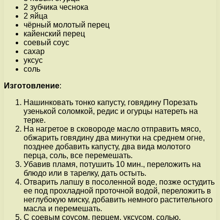
2 зубчика чеснока
2 яйца
чёрный молотый перец
кайенский перец
соевый соус
сахар
уксус
соль
Изготовление
:
Нашинковать тонко капусту, говядину Порезать
узенькой соломкой, редис и огурцы натереть на
терке.
На нагретое в сковороде масло отправить мясо,
обжарить говядину два минутки на среднем огне,
позднее добавить капусту, два вида молотого
перца, соль, все перемешать.
Убавив пламя, потушить 10 мин., переложить на
блюдо или в тарелку, дать остыть.
Отварить лапшу в посоленной воде, позже остудить
ее под прохладной проточной водой, переложить в
неглубокую миску, добавить немного растительного
масла и перемешать.
С соевым соусом, перцем, уксусом, солью,