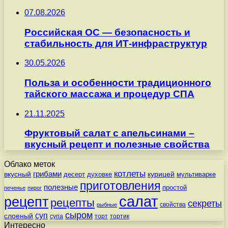
07.08.2026
Российская ОС — безопасность и
стабильность для ИТ-инфраструктур
30.05.2026
Польза и особенности традиционного
тайского массажа и процедур СПА
21.11.2025
Фруктовый салат с апельсинами –
вкусный рецепт и полезные свойства
Облако меток
котлеты
вкусный
грибами
курицей
десерт
духовке
мультиварке
приготовления
полезные
простой
печенье
пирог
салат
рецепт
рецепты
секреты
свойства
рыбные
сыром
суп
слоеный
супа
торт
тортик
Интересно