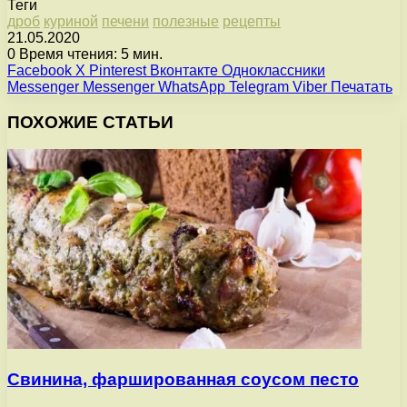
Теги
дроб
куриной
печени
полезные
рецепты
21.05.2020
0
Время чтения: 5 мин.
Facebook
X
Pinterest
Вконтакте
Одноклассники
Messenger
Messenger
WhatsApp
Telegram
Viber
Печатать
ПОХОЖИЕ СТАТЬИ
Свинина, фаршированная соусом песто