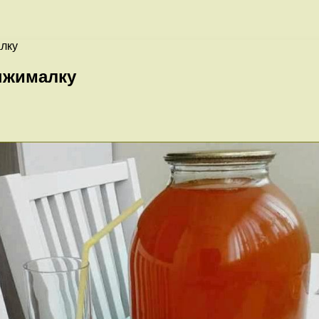
алку
ыжималку