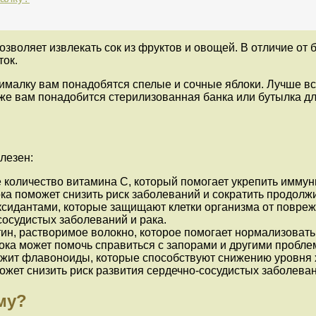
зволяет извлекать сок из фруктов и овощей. В отличие от 
ток.
ималку вам понадобятся спелые и сочные яблоки. Лучше вс
кже вам понадобится стерилизованная банка или бутылка дл
лезен:
 количество витамина C, который помогает укрепить иммун
ка поможет снизить риск заболеваний и сократить продолж
ксидантами, которые защищают клетки организма от повре
сосудистых заболеваний и рака.
н, растворимое волокно, которое помогает нормализовать
ока может помочь справиться с запорами и другими пробл
жит флавоноиды, которые способствуют снижению уровня х
ожет снизить риск развития сердечно-сосудистых заболеван
му?