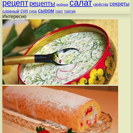
салат
рецепт
рецепты
секреты
свойства
рыбные
сыром
суп
слоеный
супа
торт
тортик
Интересно