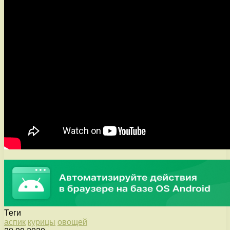
Теги
аспик
курицы
овощей