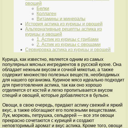
овощей
Белки
Коллаген
Витамины и минералы
История аспика из курицы и овощей
Альтернативные рецепты аспика из
курицы и овощей
1. Аспик из курицы с грибами
2. Аспик из курицы с овощами
Сервировка аспика из курицы и овощей
Курица, как известно, является одним из самых
популярных мясных ингредиентов в русской кухне. Она
обладает нежным вкусом и сочной мякотью, а также
содержит множество полезных веществ, необходимых
для нашего организма. Куриное мясо идеально подходит
для приготовления аспика, так как оно хорошо
отделяется от костей и легко пропитывается вкусом
специй и овощей, которые добавляются в бульон.
Овощи, в свою очередь, придают аспику свежий и яркий
вкус, а также обогащают его полезными веществами.
Лук, морковь, петрушка, сельдерей — все эти овощи
прекрасно сочетаются с курицей и создают
неповторимый аромат и вкус аспика. Кроме того, овощи