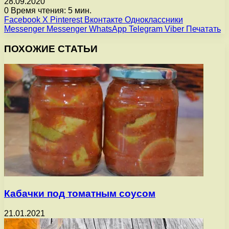
28.09.2020
0
Время чтения: 5 мин.
Facebook
X
Pinterest
Вконтакте
Одноклассники
Messenger
Messenger
WhatsApp
Telegram
Viber
Печатать
ПОХОЖИЕ СТАТЬИ
Кабачки под томатным соусом
21.01.2021