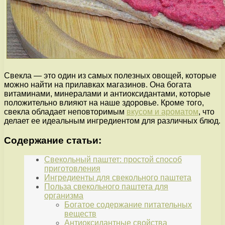
Свекла — это один из самых полезных овощей, которые
можно найти на прилавках магазинов. Она богата
витаминами, минералами и антиоксидантами, которые
положительно влияют на наше здоровье. Кроме того,
свекла обладает неповторимым
вкусом и ароматом
, что
делает ее идеальным ингредиентом для различных блюд.
Содержание статьи:
Свекольный паштет: простой способ
приготовления
Ингредиенты для свекольного паштета
Польза свекольного паштета для
организма
Богатое содержание питательных
веществ
Антиоксидантные свойства