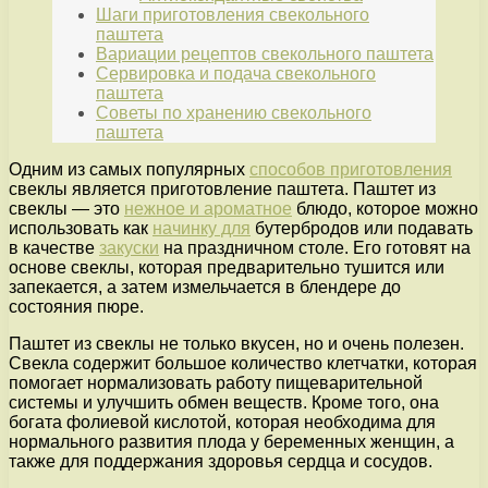
Шаги приготовления свекольного
паштета
Вариации рецептов свекольного паштета
Сервировка и подача свекольного
паштета
Советы по хранению свекольного
паштета
Одним из самых популярных
способов приготовления
свеклы является приготовление паштета. Паштет из
свеклы — это
нежное и ароматное
блюдо, которое можно
использовать как
начинку для
бутербродов или подавать
в качестве
закуски
на праздничном столе. Его готовят на
основе свеклы, которая предварительно тушится или
запекается, а затем измельчается в блендере до
состояния пюре.
Паштет из свеклы не только вкусен, но и очень полезен.
Свекла содержит большое количество клетчатки, которая
помогает нормализовать работу пищеварительной
системы и улучшить обмен веществ. Кроме того, она
богата фолиевой кислотой, которая необходима для
нормального развития плода у беременных женщин, а
также для поддержания здоровья сердца и сосудов.