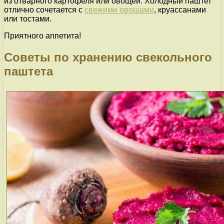
из отварного картофеля или овощей. Холодный паштет
отлично сочетается с
свежими овощами
, круассанами
или тостами.
Приятного аппетита!
Советы по хранению свекольного
паштета