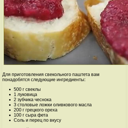
Для приготовления свекольного паштета вам
понадобятся следующие ингредиенты:
500 г свеклы
1 луковица
2 зубчика чеснока
3 столовые ложки оливкового масла
200 г грецкого ореха
100 г сыра фета
Соль и перец по вкусу