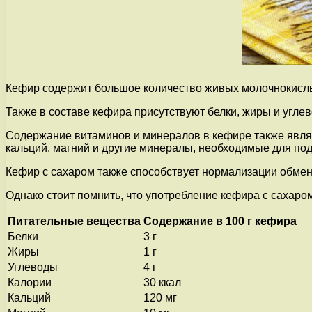
Кефир содержит большое количество живых молочнокислы
Также в составе кефира присутствуют белки, жиры и угл
Содержание витаминов и минералов в кефире также являе
кальций, магний и другие минералы, необходимые для по
Кефир с сахаром также способствует нормализации обмен
Однако стоит помнить, что употребление кефира с сахаром
Питательные вещества
Содержание в 100 г кефира
Белки
3 г
Жиры
1 г
Углеводы
4 г
Калории
30 ккал
Кальций
120 мг