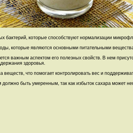
х бактерий, которые способствуют нормализации микрофл
еводы, которые являются основными питательными веществ
тся важным аспектом его полезных свойств. В нем присутс
ддержания здоровья.
а веществ, что помогает контролировать вес и поддержива
 должно быть умеренным, так как избыток сахара может нег