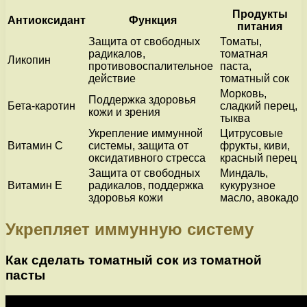
Продукты
Антиоксидант
Функция
питания
Защита от свободных
Томаты,
радикалов,
томатная
Ликопин
противовоспалительное
паста,
действие
томатный сок
Морковь,
Поддержка здоровья
Бета-каротин
сладкий перец,
кожи и зрения
тыква
Укрепление иммунной
Цитрусовые
Витамин С
системы, защита от
фрукты, киви,
оксидативного стресса
красный перец
Защита от свободных
Миндаль,
Витамин Е
радикалов, поддержка
кукурузное
здоровья кожи
масло, авокадо
Укрепляет иммунную систему
Как сделать томатный сок из томатной
пасты