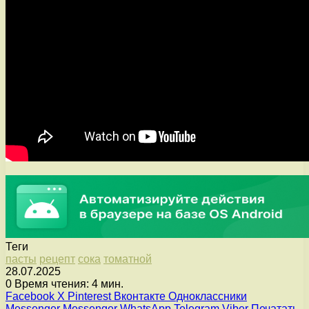
Теги
пасты
рецепт
сока
томатной
28.07.2025
0
Время чтения: 4 мин.
Facebook
X
Pinterest
Вконтакте
Одноклассники
Messenger
Messenger
WhatsApp
Telegram
Viber
Печатать