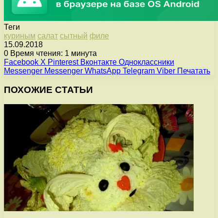
Теги
куриным
салат
сытный
филе
15.09.2018
0
Время чтения: 1 минута
Facebook
X
Pinterest
Вконтакте
Одноклассники
Messenger
Messenger
WhatsApp
Telegram
Viber
Печатать
ПОХОЖИЕ СТАТЬИ