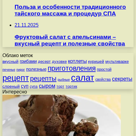
Польза и особенности традиционного
тайского массажа и процедур СПА
21.11.2025
Фруктовый салат с апельсинами –
вкусный рецепт и полезные свойства
Облако меток
котлеты
вкусный
грибами
курицей
десерт
духовке
мультиварке
приготовления
полезные
простой
печенье
пирог
салат
рецепт
рецепты
секреты
свойства
рыбные
сыром
суп
слоеный
супа
торт
тортик
Интересно