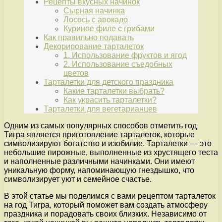
Рецепты вкусных начинок
Сырная начинка
Лосось с авокадо
Куриное филе с грибами
Как правильно подавать
Декорирование тарталеток
1. Использование фруктов и ягод
2. Использование съедобных
цветов
Тарталетки для детского праздника
Какие тарталетки выбрать?
Как украсить тарталетки?
Тарталетки для вегетарианцев
Одним из самых популярных способов отметить год
Тигра является приготовление тарталеток, которые
символизируют богатство и изобилие. Тарталетки — это
небольшие пирожные, выполненные из хрустящего теста
и наполненные различными начинками. Они имеют
уникальную форму, напоминающую гнездышко, что
символизирует уют и семейное счастье.
В этой статье мы поделимся с вами рецептом тарталеток
на год Тигра, который поможет вам создать атмосферу
праздника и порадовать своих близких. Независимо от