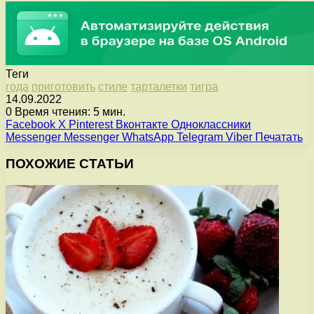
Теги
года
приготовить
стиле
тарталетки
тигра
14.09.2022
0
Время чтения: 5 мин.
Facebook
X
Pinterest
Вконтакте
Одноклассники
Messenger
Messenger
WhatsApp
Telegram
Viber
Печатать
ПОХОЖИЕ СТАТЬИ