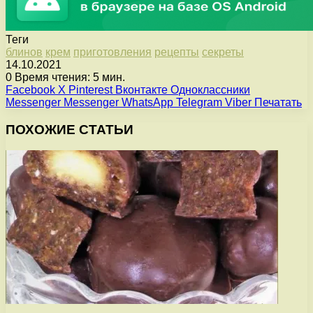
Теги
блинов
крем
приготовления
рецепты
секреты
14.10.2021
0
Время чтения: 5 мин.
Facebook
X
Pinterest
Вконтакте
Одноклассники
Messenger
Messenger
WhatsApp
Telegram
Viber
Печатать
ПОХОЖИЕ СТАТЬИ