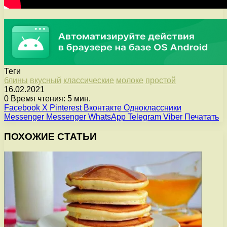
Теги
блины
вкусный
классические
молоке
простой
16.02.2021
0
Время чтения: 5 мин.
Facebook
X
Pinterest
Вконтакте
Одноклассники
Messenger
Messenger
WhatsApp
Telegram
Viber
Печатать
ПОХОЖИЕ СТАТЬИ