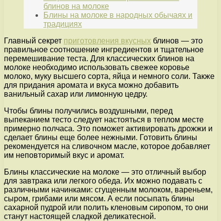
блинов на молоке
Блины на молоке в народных обычаях и
традициях
Главный секрет
приготовления вкусных
блинов — это
правильное соотношение ингредиентов и тщательное
перемешивание теста. Для классических блинов на
молоке необходимо использовать свежее коровье
молоко, муку высшего сорта, яйца и немного соли. Также
для придания аромата и вкуса можно добавить
ванильный сахар или лимонную цедру.
Чтобы блины получились воздушными, перед
выпеканием тесто следует настояться в теплом месте
примерно полчаса. Это поможет активировать дрожжи и
сделает блины еще более нежными. Готовить блины
рекомендуется на сливочном масле, которое добавляет
им неповторимый вкус и аромат.
Блины классические на молоке — это отличный выбор
для завтрака или легкого обеда. Их можно подавать с
различными начинками: сгущенным молоком, вареньем,
сыром, грибами или мясом. А если посыпать блины
сахарной пудрой или полить кленовым сиропом, то они
станут настоящей сладкой деликатесной.