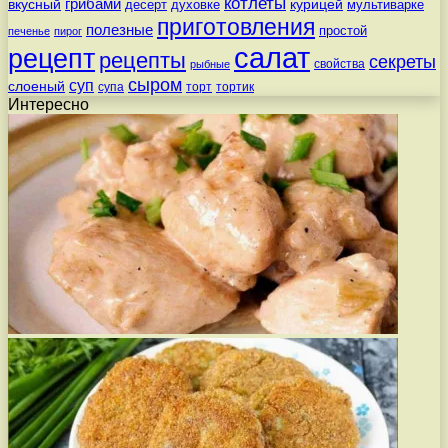
котлеты
вкусный
грибами
курицей
десерт
духовке
мультиварке
приготовления
полезные
простой
печенье
пирог
салат
рецепт
рецепты
секреты
свойства
рыбные
сыром
суп
слоеный
супа
торт
тортик
Интересно