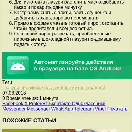
Для изготовка глазури растопить масло, добавить
какао и поварить один минутку.
Кастрюльку снять с плиты, влить сгущенка и
добавить сахарь, хорошо перемешать.
Прямо в форме смазать готовый пирог, отставить.
чтобы пропитался и всецело остыл.
Остывший пирог разрезать, приобретенные
пирожные в шоколадной глазури по-домашнему
подать к столу.
Теги
глазури
пирожные
по-домашнему
шоколадной
07.08.2018
0
Время чтения: 1 минута
Facebook
X
Pinterest
Вконтакте
Одноклассники
Messenger
Messenger
WhatsApp
Telegram
Viber
Печатать
ПОХОЖИЕ СТАТЬИ