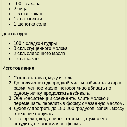
100 г. сахара
2 яйца
1,5 ст.л. какао
1 ст.л. молока
1 щепотка соли
для глазури:
100 г. сладкой пудры
3 ст.л. сгущенного молока
2 ст.л. сливочного масла
1 ст.л. какао
Изготовление:
Смешать какао, муку и соль.
До получения однородной массы взбивать сахар и
размягченное масло, неторопливо вбивать по
одному яичку, продолжать взбивать.
Обе консистенции соединить, влить молоко и
перемешать, перелить в форму, смазанную маслом.
Духовку прогреть до 180-200 градусов, запечь массу
в течение получаса.
В то время, когда пирог готовься , нужно его
остудить, не вынимая из формы.