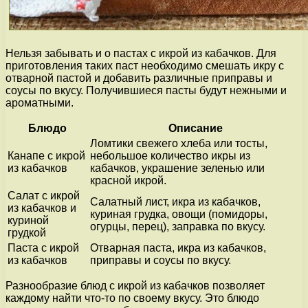
Нельзя забывать и о пастах с икрой из кабачков. Для
приготовления таких паст необходимо смешать икру с
отварной пастой и добавить различные приправы и
соусы по вкусу. Получившиеся пасты будут нежными и
ароматными.
Блюдо
Описание
Ломтики свежего хлеба или тосты,
Канапе с икрой
небольшое количество икры из
из кабачков
кабачков, украшение зеленью или
красной икрой.
Салат с икрой
Салатный лист, икра из кабачков,
из кабачков и
куриная грудка, овощи (помидоры,
куриной
огурцы, перец), заправка по вкусу.
грудкой
Паста с икрой
Отварная паста, икра из кабачков,
из кабачков
приправы и соусы по вкусу.
Разнообразие блюд с икрой из кабачков позволяет
каждому найти что-то по своему вкусу. Это блюдо