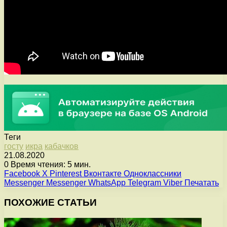
Теги
госту
икра
кабачков
21.08.2020
0
Время чтения: 5 мин.
Facebook
X
Pinterest
Вконтакте
Одноклассники
Messenger
Messenger
WhatsApp
Telegram
Viber
Печатать
ПОХОЖИЕ СТАТЬИ