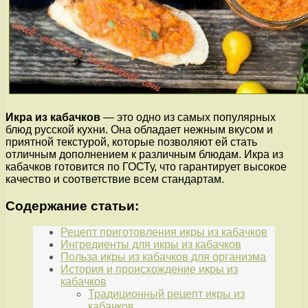
Икра из кабачков
— это одно из самых популярных
блюд русской кухни. Она обладает нежным вкусом и
приятной текстурой, которые позволяют ей стать
отличным дополнением к различным блюдам. Икра из
кабачков готовится по ГОСТу, что гарантирует высокое
качество и соответствие всем стандартам.
Содержание статьи:
Рецепт приготовления икры из кабачков
Ингредиенты для икры из кабачков
Польза икры из кабачков для организма
История и происхождение икры из
кабачков
Традиционный рецепт икры из
кабачков