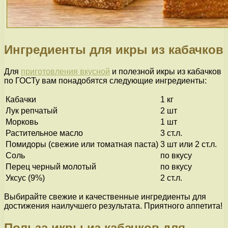
Ингредиенты для икры из кабачков
Для
приготовления вкусной
и полезной икры из кабачков
по ГОСТу вам понадобятся следующие ингредиенты:
Кабачки
1 кг
Лук репчатый
2 шт
Морковь
1 шт
Растительное масло
3 ст.л.
Помидоры (свежие или томатная паста)
3 шт или 2 ст.л.
Соль
по вкусу
Перец черный молотый
по вкусу
Уксус (9%)
2 ст.л.
Выбирайте свежие и качественные ингредиенты для
достижения наилучшего результата. Приятного аппетита!
Польза икры из кабачков для