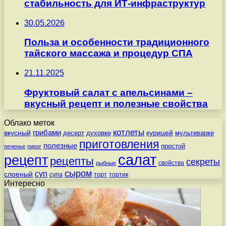
стабильность для ИТ-инфраструктур
30.05.2026
Польза и особенности традиционного
тайского массажа и процедур СПА
21.11.2025
Фруктовый салат с апельсинами –
вкусный рецепт и полезные свойства
Облако меток
котлеты
вкусный
грибами
курицей
десерт
духовке
мультиварке
приготовления
полезные
простой
печенье
пирог
салат
рецепт
рецепты
секреты
свойства
рыбные
сыром
суп
слоеный
супа
торт
тортик
Интересно