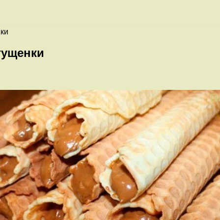
нки
гущенки