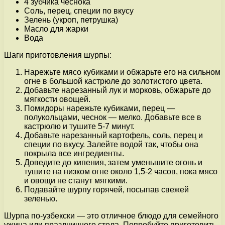
4 зубчика чеснока
Соль, перец, специи по вкусу
Зелень (укроп, петрушка)
Масло для жарки
Вода
Шаги приготовления шурпы:
Нарежьте мясо кубиками и обжарьте его на сильном
огне в большой кастрюле до золотистого цвета.
Добавьте нарезанный лук и морковь, обжарьте до
мягкости овощей.
Помидоры нарежьте кубиками, перец —
полукольцами, чеснок — мелко. Добавьте все в
кастрюлю и тушите 5-7 минут.
Добавьте нарезанный картофель, соль, перец и
специи по вкусу. Залейте водой так, чтобы она
покрыла все ингредиенты.
Доведите до кипения, затем уменьшите огонь и
тушите на низком огне около 1,5-2 часов, пока мясо
и овощи не станут мягкими.
Подавайте шурпу горячей, посыпав свежей
зеленью.
Шурпа по-узбекски — это отличное блюдо для семейного
ужина или праздничного стола. Попробуйте приготовить