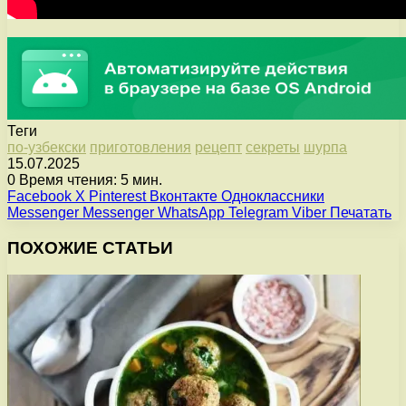
Теги
по-узбекски
приготовления
рецепт
секреты
шурпа
15.07.2025
0
Время чтения: 5 мин.
Facebook
X
Pinterest
Вконтакте
Одноклассники
Messenger
Messenger
WhatsApp
Telegram
Viber
Печатать
ПОХОЖИЕ СТАТЬИ