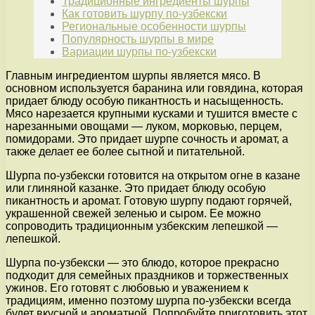
Традиционные ингредиенты шурпы
Как готовить шурпу по-узбекски
Региональные особенности шурпы
Популярность шурпы в мире
Вариации шурпы по-узбекски
Главным ингредиентом шурпы является мясо. В
основном используется баранина или говядина, которая
придает блюду особую пикантность и насыщенность.
Мясо нарезается крупными кусками и тушится вместе с
нарезанными овощами — луком, морковью, перцем,
помидорами. Это придает шурпе сочность и аромат, а
также делает ее более сытной и питательной.
Шурпа по-узбекски готовится на открытом огне в казане
или глиняной казанке. Это придает блюду особую
пикантность и аромат. Готовую шурпу подают горячей,
украшенной свежей зеленью и сыром. Ее можно
сопроводить традиционным узбекским лепешкой —
лепешкой.
Шурпа по-узбекски — это блюдо, которое прекрасно
подходит для семейных праздников и торжественных
ужинов. Его готовят с любовью и уважением к
традициям, именно поэтому шурпа по-узбекски всегда
будет вкусной и ароматной. Попробуйте приготовить этот