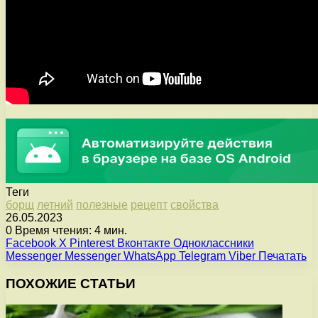
Теги
борщ
летний
полезные
рецепт
свойства
26.05.2023
0
Время чтения: 4 мин.
Facebook
X
Pinterest
Вконтакте
Одноклассники
Messenger
Messenger
WhatsApp
Telegram
Viber
Печатать
ПОХОЖИЕ СТАТЬИ