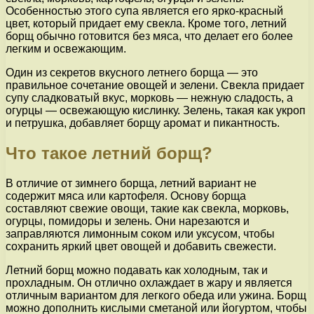
Особенностью этого супа является его ярко-красный
цвет, который придает ему свекла. Кроме того, летний
борщ обычно готовится без мяса, что делает его более
легким и освежающим.
Один из секретов вкусного летнего борща — это
правильное сочетание овощей и зелени. Свекла придает
супу сладковатый вкус, морковь — нежную сладость, а
огурцы — освежающую кислинку. Зелень, такая как укроп
и петрушка, добавляет борщу аромат и пикантность.
Что такое летний борщ?
В отличие от зимнего борща, летний вариант не
содержит мяса или картофеля. Основу борща
составляют свежие овощи, такие как свекла, морковь,
огурцы, помидоры и зелень. Они нарезаются и
заправляются лимонным соком или уксусом, чтобы
сохранить яркий цвет овощей и добавить свежести.
Летний борщ можно подавать как холодным, так и
прохладным. Он отлично охлаждает в жару и является
отличным вариантом для легкого обеда или ужина. Борщ
можно дополнить кислыми сметаной или йогуртом, чтобы