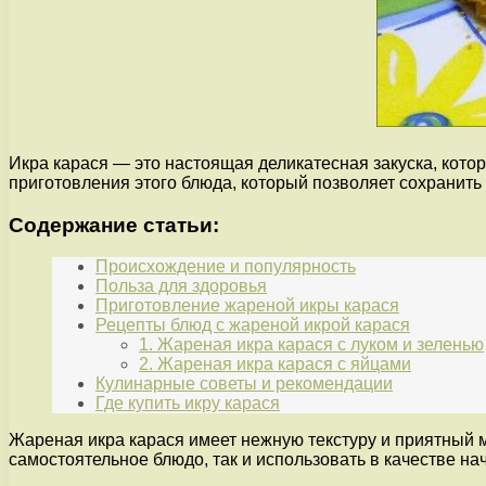
Икра карася — это настоящая деликатесная закуска, кот
приготовления этого блюда, который позволяет сохранить
Содержание статьи:
Происхождение и популярность
Польза для здоровья
Приготовление жареной икры карася
Рецепты блюд с жареной икрой карася
1. Жареная икра карася с луком и зеленью
2. Жареная икра карася с яйцами
Кулинарные советы и рекомендации
Где купить икру карася
Жареная икра карася имеет нежную текстуру и приятный м
самостоятельное блюдо, так и использовать в качестве нач