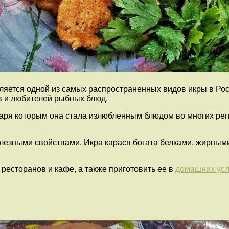
является одной из самых распространенных видов икры в Ро
в и любителей рыбных блюд.
аря которым она стала излюбленным блюдом во многих регио
олезными свойствами. Икра карася богата белками, жирным
ресторанов и кафе, а также приготовить ее в
домашних ус