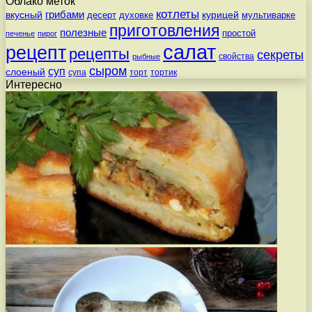
Облако меток
котлеты
вкусный
грибами
курицей
десерт
духовке
мультиварке
приготовления
полезные
простой
печенье
пирог
салат
рецепт
рецепты
секреты
свойства
рыбные
сыром
суп
слоеный
супа
торт
тортик
Интересно