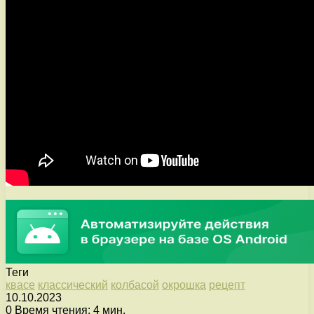
Теги
квасе
классический
колбасой
окрошка
рецепт
10.10.2023
0
Время чтения: 4 мин.