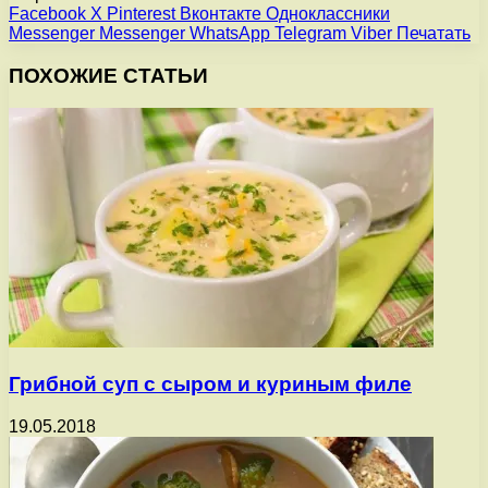
Facebook
X
Pinterest
Вконтакте
Одноклассники
Messenger
Messenger
WhatsApp
Telegram
Viber
Печатать
ПОХОЖИЕ СТАТЬИ
Грибной суп с сыром и куриным филе
19.05.2018