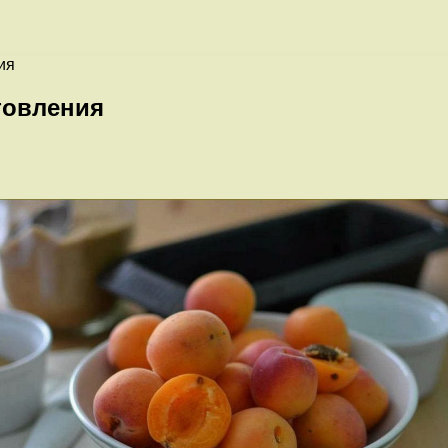
ия
товления