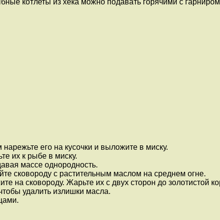
ыбные котлеты из хека можно подавать горячими с гарниром
 нарежьте его на кусочки и выложите в миску.
те их к рыбе в миску.
авая массе однородность.
йте сковороду с растительным маслом на среднем огне.
е на сковороду. Жарьте их с двух сторон до золотистой ко
чтобы удалить излишки масла.
щами.