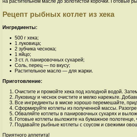
на растительном масле до золотистой корочки. Готовые р
Рецепт рыбных котлет из хека
Ингредиенты:
500 г хека;
1 луковица;
2 зубчика чеснока;
1 яйцо;
3 ст. л. панировочных сухарей;
Соль, перец — по вкусу;
Растительное масло — для жарки.
Приготовление:
Очистите и промойте хека под холодной водой. Затем
Луковицу и чеснок очистите и мелко нарежьте. Добавь
Все ингредиенты в миске хорошо перемешайте, прид
Сформируйте котлеты из полученной массы. Разогре
Обваляйте котлеты в панировочных сухарях и выложит
Готовые котлеты выложите на бумажное полотенце, 
Подавайте рыбные котлеты с соусом и свежими ово
Приятного аппетита!